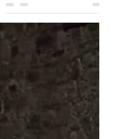
Per la prima volta, il nostro club sarà in fiera!📍
BOLOGNA, PADIGLIONE 32 😍 Grazie all’azienda
Affarisblullonati dal 23 al 27 ottobre.