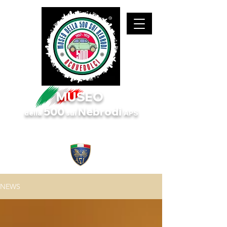
MUSEO
500
Nebrodi
d
ella
sui
APS
Museo e club dedicato alla Fiat 500 storica!
Censito da ASI MUSEI.
NEWS