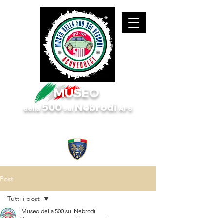
MUSEO
500
Nebrodi
d
ella
sui
APS
Museo e club dedicato alla Fiat 500 storica!
Censito da ASI MUSEI.
Post
Tutti i post
Museo della 500 sui Nebrodi