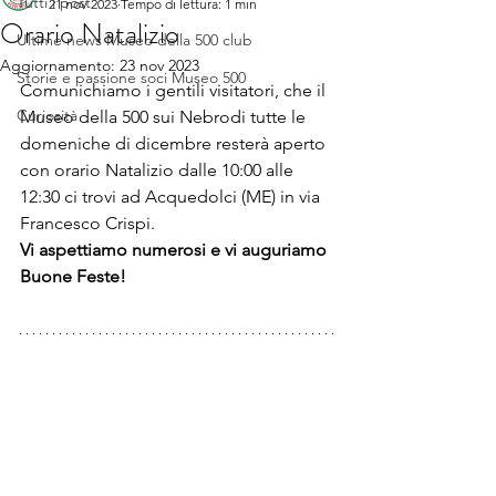
Tutti i post
21 nov 2023
Tempo di lettura: 1 min
Orario Natalizio
Ultime news Museo della 500 club
Aggiornamento:
23 nov 2023
Storie e passione soci Museo 500
Comunichiamo i gentili visitatori, che il 
Curiosità
Museo della 500 sui Nebrodi tutte le 
domeniche di dicembre resterà aperto 
con orario Natalizio dalle 10:00 alle 
12:30 ci trovi ad Acquedolci (ME) in via 
Francesco Crispi.
Vi aspettiamo numerosi e vi auguriamo 
Buone Feste!